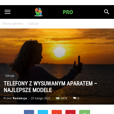
HumanPRO.pl
Strona główna
Zakupy
Zakupy
TELEFONY Z WYSUWANYM APARATEM –
NAJLEPSZE MODELE
Przez
Redakcja
-
23 lutego 2021
3474
0