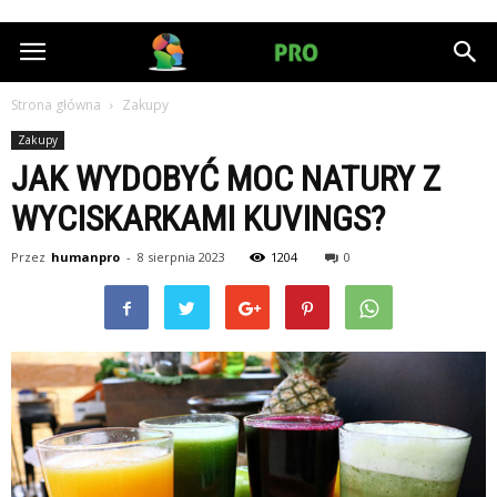
HumanPRO.pl
Strona główna
Zakupy
Zakupy
JAK WYDOBYĆ MOC NATURY Z
WYCISKARKAMI KUVINGS?
Przez
humanpro
-
8 sierpnia 2023
1204
0