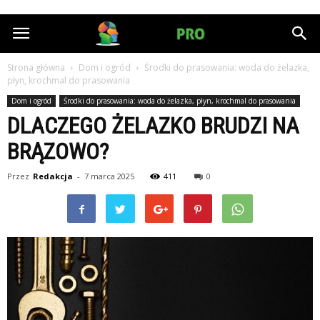
HumanPRO.pl
Strona główna
Dom i ogród
Środki do prasowania: woda do żelazka,
płyn, krochmal do prasowania
Dom i ogród
Środki do prasowania: woda do żelazka, płyn, krochmal do prasowania
DLACZEGO ŻELAZKO BRUDZI NA
BRĄZOWO?
Przez
Redakcja
-
7 marca 2025
411
0