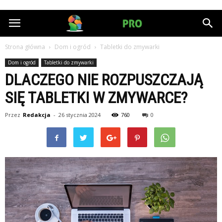
HumanPRO.pl
Strona główna
Dom i ogród
Tabletki do zmywarki
Dom i ogród
Tabletki do zmywarki
DLACZEGO NIE ROZPUSZCZAJĄ
SIĘ TABLETKI W ZMYWARCE?
Przez
Redakcja
-
26 stycznia 2024
760
0