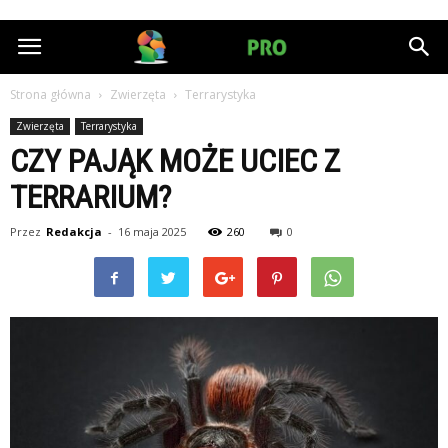
HumanPRO.pl
Strona główna
Zwierzęta
Terrarystyka
Zwierzęta
Terrarystyka
CZY PAJĄK MOŻE UCIEC Z
TERRARIUM?
Przez
Redakcja
-
16 maja 2025
260
0