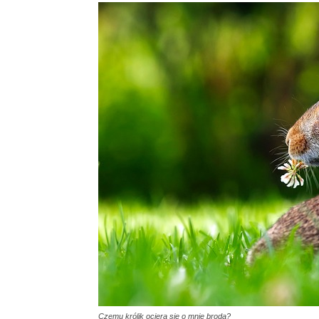
Czemu królik ociera się o mnie broda?