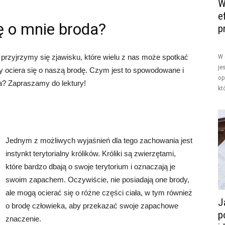
W
e
ę o mnie broda?
p
rzyjrzymy się zjawisku, które wielu z nas może spotkać
W 
je
y ociera się o naszą brodę. Czym jest to spowodowane i
op
a? Zapraszamy do lektury!
kt
Jednym z możliwych wyjaśnień dla tego zachowania jest
instynkt terytorialny królików. Króliki są zwierzętami,
które bardzo dbają o swoje terytorium i oznaczają je
swoim zapachem. Oczywiście, nie posiadają one brody,
ale mogą ocierać się o różne części ciała, w tym również
J
o brodę człowieka, aby przekazać swoje zapachowe
p
znaczenie.