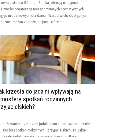
towice, stolica Górnego Śląska, oferują mnogość
żliwości organizacji niezapomnianych i tematycznych
zyjęć urodzinowych dla dzieci. Wśród wielu dostępnych
kalizacji można znaleźć miejsca, które nie...
ak krzesła do jadalni wpływają na
tmosferę spotkań rodzinnych i
rzyjacielskich?
aranżowanie przestrzeni jadalnej ma kluczowe znaczenie
a jakości spotkań rodzinnych i przyjacielskich. To, jakie
zesła do jadalni wybierzemy, ma wpływ nie tylko na