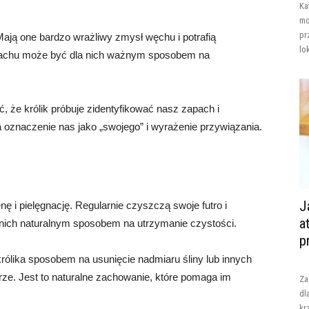
Ka
mo
pr
ają one bardzo wrażliwy zmysł węchu i potrafią
lo
achu może być dla nich ważnym sposobem na
, że królik próbuje zidentyfikować nasz zapach i
 oznaczenie nas jako „swojego” i wyrażenie przywiązania.
J
enę i pielęgnację. Regularnie czyszczą swoje futro i
a
 nich naturalnym sposobem na utrzymanie czystości.
p
królika sposobem na usunięcie nadmiaru śliny lub innych
trze. Jest to naturalne zachowanie, które pomaga im
Za
dl
kr