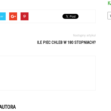
K
Ka
ter
Następny artykuł
ILE PIEC CHLEB W 180 STOPNIACH?
 AUTORA