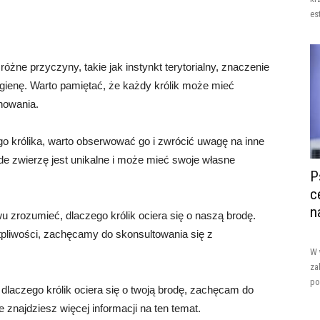
es
óżne przyczyny, takie jak instynkt terytorialny, znaczenie
gienę. Warto pamiętać, że każdy królik może mieć
chowania.
o królika, warto obserwować go i zwrócić uwagę na inne
de zwierzę jest unikalne i może mieć swoje własne
P
c
n
 zrozumieć, dlaczego królik ociera się o naszą brodę.
ątpliwości, zachęcamy do skonsultowania się z
W 
za
po
 dlaczego królik ociera się o twoją brodę, zachęcam do
e znajdziesz więcej informacji na ten temat.