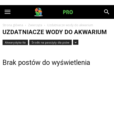
HumanPRO.pl
Strona główna
Zwierzęta
Uzdatniacze wody do akwarium
UZDATNIACZE WODY DO AKWARIUM
Akwarystyka tła
Środki na pasożyty dla psów
Brak postów do wyświetlenia